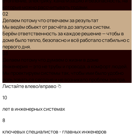
отопление, электрику, канализацию и безопасность, на
которые можно рассчитывать годами.
02
Делаем потому что отвечаем за результат
Мы ведём объект от расчёта до запуска систем.
Берём ответственность за каждое решение — чтобы в
доме было тепло, безопасно и всё работало стабильно с
первого дня.
03
Делаем потому что думаем о жизни в доме
Инженерия — это не трубы и провода, а комфорт людей.
Мы проектируем системы так, чтобы ими было удобно
пользоваться сегодня и не возникало проблем завтра.
Листайте влево/вправо
10
лет в инженерных системах
8
ключевых специалистов - главных инженеров